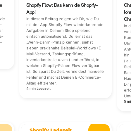
ie
Shopify Flow: Das kann die Shopify-
Cha
App!
loh
wie
In diesem Beitrag zeigen wir Dir, wie Du
Cha
–
mit der App Shopify Flow wiederkehrende
In 
er
Aufgaben in Deinem Shop spielend
wel
e-
einfach automatisierst: Du lernst das
Kun
 –
„Wenn-Dann“-Prinzip kennen, siehst
Uhr
sieben praxisnahe Beispiel-Workflows (E-
Ant
Mail-Versand, Zahlungsprüfung,
hin
Inventarkontrolle u.v.m.) und erfährst, in
(la
welchen Shopify-Plänen Flow verfügbar
Ste
ist. So sparst Du Zeit, vermeidest manuelle
Rat
Fehler und machst Deinen E-Commerce-
Hau
Alltag effizienter.
Dir
4 min Lesezeit
erf
Unt
5 mi