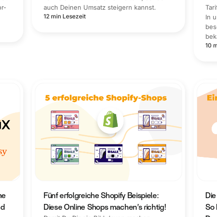
or-
auch Deinen Umsatz steigern kannst.
Tar
12 min Lesezeit
In 
bes
bek
10 m
ne
Fünf erfolgreiche Shopify Beispiele:
Die
nd
Diese Online Shops machen’s richtig!
So 