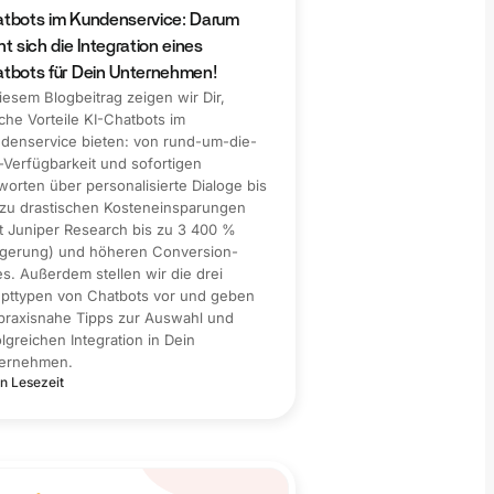
tbots im Kundenservice: Darum
nt sich die Integration eines
tbots für Dein Unternehmen!
diesem Blogbeitrag zeigen wir Dir,
che Vorteile KI-Chatbots im
denservice bieten: von rund-um-die-
-Verfügbarkeit und sofortigen
worten über personalisierte Dialoge bis
 zu drastischen Kosteneinsparungen
ut Juniper Research bis zu 3 400 %
igerung) und höheren Conversion-
es. Außerdem stellen wir die drei
pttypen von Chatbots vor und geben
 praxisnahe Tipps zur Auswahl und
olgreichen Integration in Dein
ernehmen.
n Lesezeit