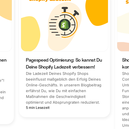
hnen
Pagespeed Optimierung: So kannst Du
Sho
Deine Shopify Ladezeit verbessern!
ko
Die Ladezeit Deines Shopify Shops
Sho
beeinflusst maßgeblich den Erfolg Deines
Com
e"!
Online-Geschäfts. In unserem Blogbeitrag
Unt
erfährst Du, wie Du mit einfachen
Fun
ein
Maßnahmen die Geschwindigkeit
Sto
und
optimierst und Absprungraten reduzierst.
ein
5 min Lesezeit
anp
und
Ide
Ums