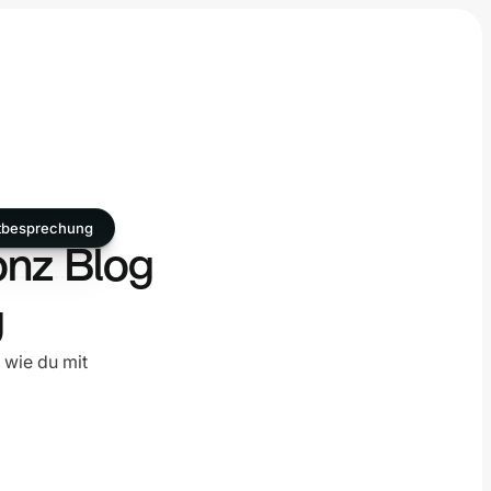
tbesprechung
onz Blog
g
 wie du mit