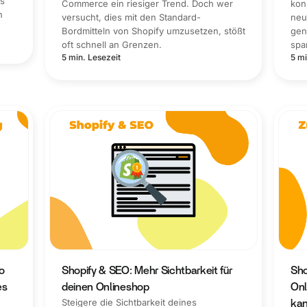
es
Commerce ein riesiger Trend. Doch wer
kon
n
versucht, dies mit den Standard-
neu
Bordmitteln von Shopify umzusetzen, stößt
gen
oft schnell an Grenzen.
spa
5 min. Lesezeit
5 mi
o
Shopify & SEO: Mehr Sichtbarkeit für
Sho
es
deinen Onlineshop
Onl
Steigere die Sichtbarkeit deines
ka