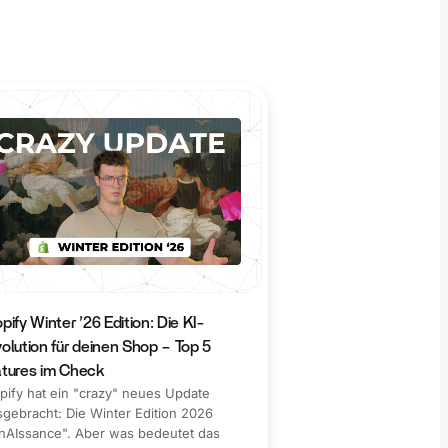
pify Winter ’26 Edition: Die KI-
olution für deinen Shop – Top 5
tures im Check
pify hat ein "crazy" neues Update
sgebracht: Die Winter Edition 2026
nAIssance". Aber was bedeutet das