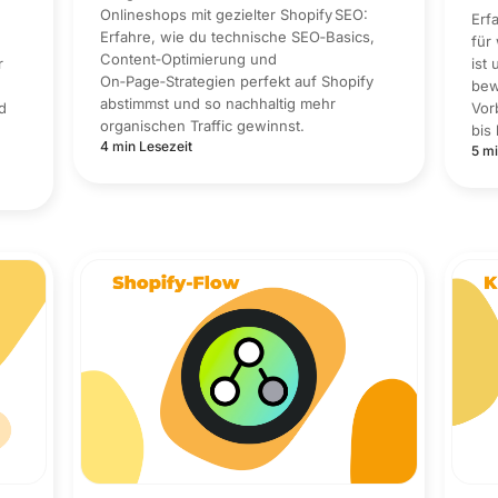
Onlineshops mit gezielter Shopify SEO:
Erf
Erfahre, wie du technische SEO‑Basics,
für
Content‑Optimierung und
r
ist
On‑Page‑Strategien perfekt auf Shopify
bew
abstimmst und so nachhaltig mehr
d
Vor
organischen Traffic gewinnst.
bis
4 min Lesezeit
5 mi